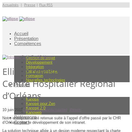
Actualités
|
Presse
|
Flux RSS
Accueil
Présentation
Compétences
Gestion de projet
Développement
Intégration
Ellipse réalise l’intranet du
Création graphique
Formation
Centre Hospitalier Régional
Nouvelles technologies
Produits
d’Orléans
Kanopé
Kanopé pour Zen
Kanopé 2.0
10 juin 2011
David Tisserand
Actualités
,
Projets
Kanoweb
Références
Notre entreprise a été retenue suite à l’appel d’offre passé par le CHR
Contact
d’Orléans pour le développement de son intranet.
La solution technique alliée à un design moderne respectant la charte