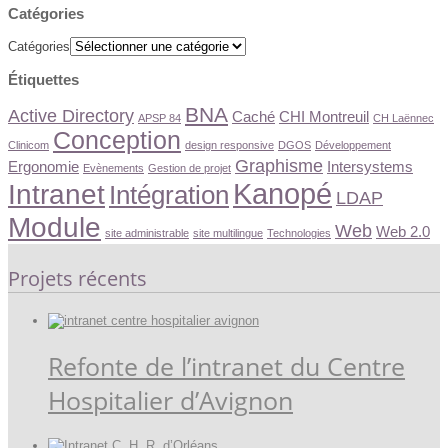
Catégories
Catégories
Étiquettes
BNA
Active Directory
Caché
CHI Montreuil
APSP 84
CH Laënnec
Conception
Clinicom
design responsive
DGOS
Développement
Graphisme
Ergonomie
Intersystems
Evènements
Gestion de projet
Kanopé
Intranet
Intégration
LDAP
Module
Web
Web 2.0
site administrable
site multilingue
Technologies
Projets récents
Refonte de l’intranet du Centre
Hospitalier d’Avignon