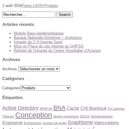
1 août 2016
Pierre LAFAY
Produits
Articles récents
Module Base épidémiologique
Banque Nationale Alzheimer – évolutions
Intranet du C.H George Sand
Mise en Place du site internet du GHPSO
Refonte de l’intranet du Centre Hospitalier d’Avignon
Archives
Archives
Catégories
Catégories
Étiquettes
BNA
Active Directory
Caché
CHI Montreuil
APSP 84
CH Laënnec
Conception
Clinicom
design responsive
DGOS
Développement
Graphisme
Ergonomie
Intersystems
Evènements
Gestion de projet