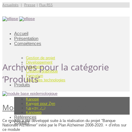
Actualités
|
Presse
|
Flux RSS
Accueil
Présentation
Compétences
Gestion de projet
Développement
Archives pour la catégorie
Intégration
Création graphique
‘Produits’
Formation
Nouvelles technologies
Produits
Kanopé
Kanopé pour Zen
Module Base épidémiologique
Kanopé 2.0
Kanoweb
Références
Ce module a été développé suite à la réalisation du projet “Banque
Contact
Nationale Alzheimer” initié par le Plan Alzheimer 2008-2020. + d’infos sur
ce module