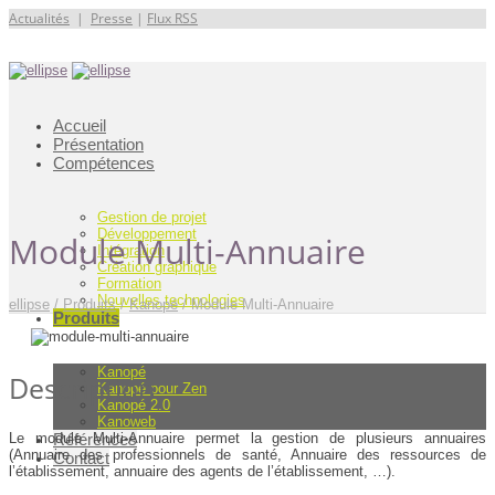
Actualités
|
Presse
|
Flux RSS
Accueil
Présentation
Compétences
Gestion de projet
Développement
Module Multi-Annuaire
Intégration
Création graphique
Formation
Nouvelles technologies
ellipse
/
Produits
/
Kanopé
/
Module Multi-Annuaire
Produits
Kanopé
Description
Kanopé pour Zen
Kanopé 2.0
Kanoweb
Le module Multi-Annuaire permet la gestion de plusieurs annuaires
Références
(Annuaire des professionnels de santé, Annuaire des ressources de
Contact
l’établissement, annuaire des agents de l’établissement, …).