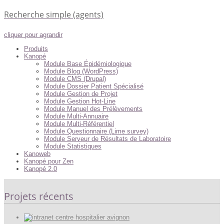
Recherche simple (agents)
cliquer pour agrandir
Produits
Kanopé
Module Base Épidémiologique
Module Blog (WordPress)
Module CMS (Drupal)
Module Dossier Patient Spécialisé
Module Gestion de Projet
Module Gestion Hot-Line
Module Manuel des Prélèvements
Module Multi-Annuaire
Module Multi-Référentiel
Module Questionnaire (Lime survey)
Module Serveur de Résultats de Laboratoire
Module Statistiques
Kanoweb
Kanopé pour Zen
Kanopé 2.0
Projets récents